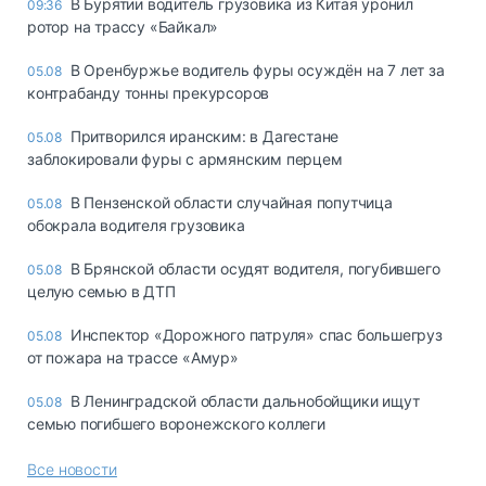
В Бурятии водитель грузовика из Китая уронил
09:36
ротор на трассу «Байкал»
В Оренбуржье водитель фуры осуждён на 7 лет за
05.08
контрабанду тонны прекурсоров
Притворился иранским: в Дагестане
05.08
заблокировали фуры с армянским перцем
В Пензенской области случайная попутчица
05.08
обокрала водителя грузовика
В Брянской области осудят водителя, погубившего
05.08
целую семью в ДТП
Инспектор «Дорожного патруля» спас большегруз
05.08
от пожара на трассе «Амур»
В Ленинградской области дальнобойщики ищут
05.08
семью погибшего воронежского коллеги
Все новости