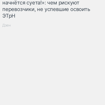
начнётся суета!»: чем рискуют
перевозчики, не успевшие освоить
ЭТрН
Дзен