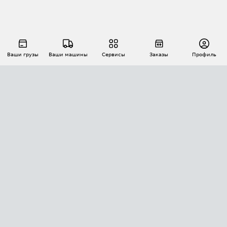
Ваши грузы
Ваши машины
Сервисы
Заказы
Профиль
АВТОМАТИЗАЦИЯ ПЕРЕВОЗОК
Площадки
Заказы
Торги
Тендеры
АТИ-Доки
GPS-мониторинг
АТИ Мессенджер
Цепочки грузов
API ATI.SU
ПОЛЕЗНОЕ
Расчет расстояний
БЕЗОПАСНОСТЬ
Академия ATI.SU
ATI.SU о безопасности
Звезды ATI.SU на вашем сайте
КОНТАКТЫ И ТАРИФЫ