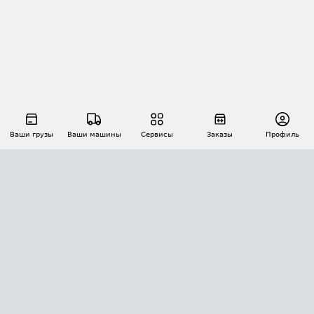
Ваши грузы
Ваши машины
Сервисы
Заказы
Профиль
АВТОМАТИЗАЦИЯ ПЕРЕВОЗОК
Площадки
Заказы
Торги
Тендеры
АТИ-Доки
GPS-мониторинг
АТИ Мессенджер
Цепочки грузов
API ATI.SU
ПОЛЕЗНОЕ