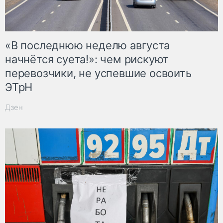
«В последнюю неделю августа
начнётся суета!»: чем рискуют
перевозчики, не успевшие освоить
ЭТрН
Дзен