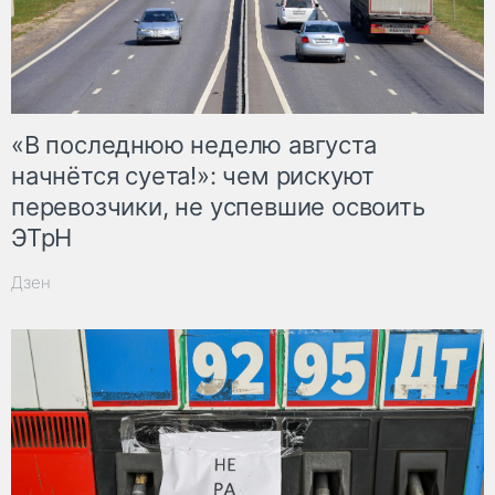
«В последнюю неделю августа
начнётся суета!»: чем рискуют
перевозчики, не успевшие освоить
ЭТрН
Дзен