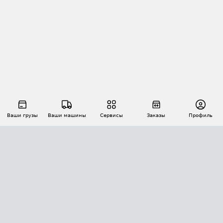
Ваши грузы
Ваши машины
Сервисы
Заказы
Профиль
АВТОМАТИЗАЦИЯ ПЕРЕВОЗОК
Площадки
Заказы
Торги
Тендеры
АТИ-Доки
GPS-мониторинг
АТИ Мессенджер
Цепочки грузов
API ATI.SU