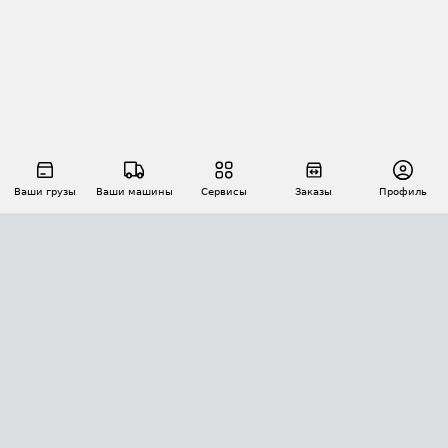
Ваши грузы
Ваши машины
Сервисы
Заказы
Профиль
АВТОМАТИЗАЦИЯ ПЕРЕВОЗОК
Площадки
Заказы
Торги
Тендеры
АТИ-Доки
GPS-мониторинг
АТИ Мессенджер
Цепочки грузов
API ATI.SU
ПОЛЕЗНОЕ