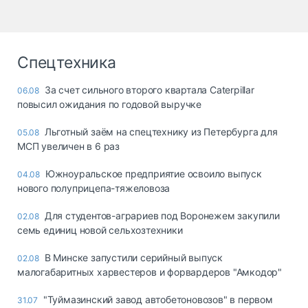
Спецтехника
За счет сильного второго квартала Caterpillar
06.08
повысил ожидания по годовой выручке
Льготный заём на спецтехнику из Петербурга для
05.08
МСП увеличен в 6 раз
Южноуральское предприятие освоило выпуск
04.08
нового полуприцепа-тяжеловоза
Для студентов-аграриев под Воронежем закупили
02.08
семь единиц новой сельхозтехники
В Минске запустили серийный выпуск
02.08
малогабаритных харвестеров и форвардеров "Амкодор"
"Туймазинский завод автобетоновозов" в первом
31.07