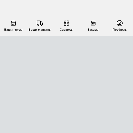
Ваши грузы
Ваши машины
Сервисы
Заказы
Профиль
АВТОМАТИЗАЦИЯ ПЕРЕВОЗОК
Площадки
Заказы
Торги
Тендеры
АТИ-Доки
GPS-мониторинг
АТИ Мессенджер
Цепочки грузов
API ATI.SU
ПОЛЕЗНОЕ
Расчет расстояний
БЕЗОПАСНОСТЬ
Академия ATI.SU
ATI.SU о безопасности
Звезды ATI.SU на вашем сайте
КОНТАКТЫ И ТАРИФЫ
Памятка по проверке контрагентов