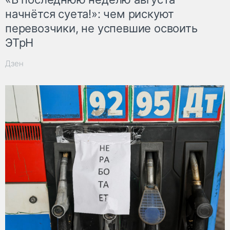
начнётся суета!»: чем рискуют
перевозчики, не успевшие освоить
ЭТрН
Дзен