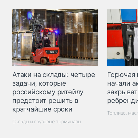
Горючая 
Атаки на склады: четыре
начали а
задачи, которые
закрыват
российскому ритейлу
ребренд
предстоит решить в
кратчайшие сроки
Топливо, мас
Склады и грузовые терминалы