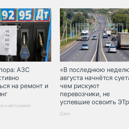
пора: АЗС
«В последнюю недел
ктивно
августа начнётся суета
ься на ремонт и
чем рискуют
инг
перевозчики, не
успевшие освоить ЭТ
ла и автохимия
Дзен