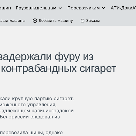
ашин
Грузовладельцам
Перевозчикам
АТИ-Доки
А
Ваши машины
Добавить машину
Заказы
задержали фуру из
 контрабандных сигарет
жали крупную партию сигарет.
моженного управления,
ринадлежащем калининградской
Белоруссии следовал из
перевозила шины, однако