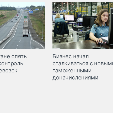
Бизнес начал
тане опять
сталкиваться с новым
контроль
таможенными
евозок
доначислениями