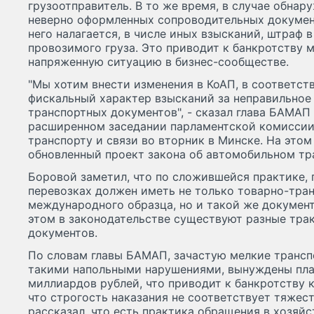
грузоотправитель. В то же время, в случае обнар
неверно оформленных сопроводительных документ
него налагается, в числе иных взысканий, штраф 
провозимого груза. Это приводит к банкротству 
напряженную ситуацию в бизнес-сообществе.
"Мы хотим внести изменения в КоАП, в соответст
фискальный характер взысканий за неправильное
транспортных документов", - сказал глава БАМАП
расширенном заседании парламентской комиссии
транспорту и связи во вторник в Минске. На это
обновленный проект закона об автомобильном тр
Боровой заметил, что по сложившейся практике,
перевозках должен иметь не только товарно-тра
международного образца, но и такой же документ
этом в законодательстве существуют разные трак
документов.
По словам главы БАМАП, зачастую мелкие трансп
такими напольными нарушениями, вынуждены пла
миллиардов рублей, что приводит к банкротству 
что строгость наказания не соответствует тяжес
рассказал, что есть практика обращения в хозяй