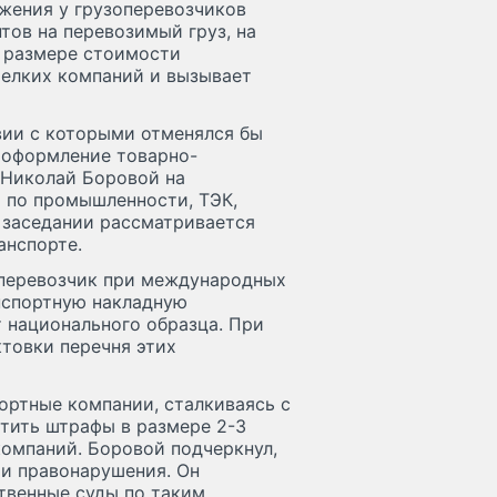
ужения у грузоперевозчиков
ов на перевозимый груз, на
в размере стоимости
мелких компаний и вызывает
вии с которыми отменялся бы
 оформление товарно-
 Николай Боровой на
 по промышленности, ТЭК,
м заседании рассматривается
анспорте.
 перевозчик при международных
нспортную накладную
 национального образца. При
товки перечня этих
ортные компании, сталкиваясь с
тить штрафы в размере 2-3
компаний. Боровой подчеркнул,
ти правонарушения. Он
ственные суды по таким