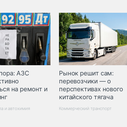
пора: АЗС
Рынок решит сам:
ктивно
перевозчики — о
ься на ремонт и
перспективах нового
инг
китайского тягача
ла и автохимия
Коммерческий транспорт