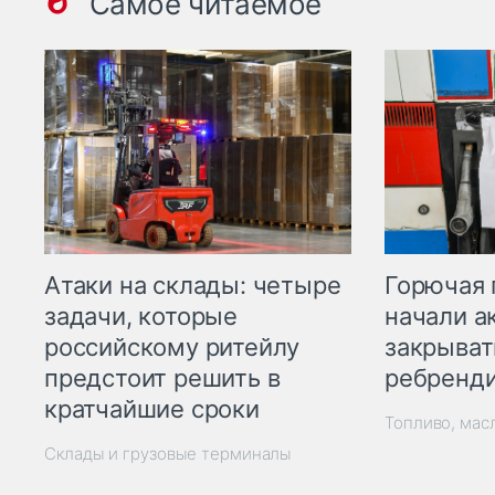
Самое читаемое
Горючая 
Атаки на склады: четыре
начали а
задачи, которые
закрыват
российскому ритейлу
ребренд
предстоит решить в
кратчайшие сроки
Топливо, мас
Склады и грузовые терминалы