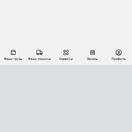
Ваши грузы
Ваши машины
Сервисы
Заказы
Профиль
АВТОМАТИЗАЦИЯ ПЕРЕВОЗОК
Площадки
Заказы
Торги
Тендеры
АТИ-Доки
GPS-мониторинг
АТИ Мессенджер
Цепочки грузов
API ATI.SU
ПОЛЕЗНОЕ