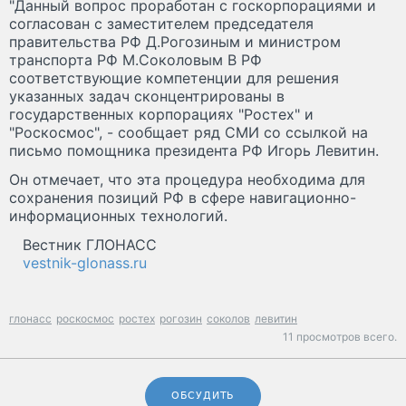
"Данный вопрос проработан с госкорпорациями и
согласован с заместителем председателя
правительства РФ Д.Рогозиным и министром
транспорта РФ М.Соколовым В РФ
соответствующие компетенции для решения
указанных задач сконцентрированы в
государственных корпорациях "Ростех" и
"Роскосмос", - сообщает ряд СМИ со ссылкой на
письмо помощника президента РФ Игорь Левитин.
Он отмечает, что эта процедура необходима для
сохранения позиций РФ в сфере навигационно-
информационных технологий.
Вестник ГЛОНАСС
vestnik-glonass.ru
глонасс
роскосмос
ростех
рогозин
соколов
левитин
11 просмотров всего.
ОБСУДИТЬ