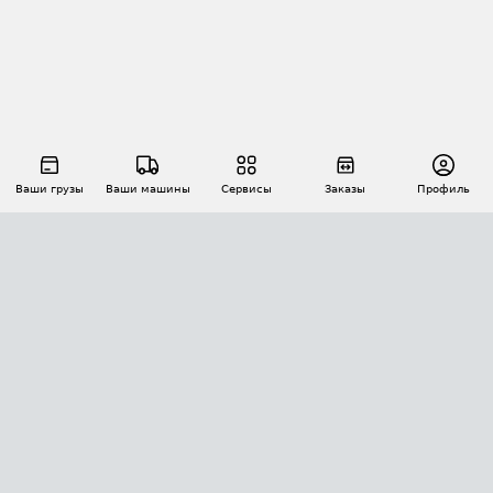
Ваши грузы
Ваши машины
Сервисы
Заказы
Профиль
АВТОМАТИЗАЦИЯ ПЕРЕВОЗОК
Площадки
Заказы
Торги
Тендеры
АТИ-Доки
GPS-мониторинг
АТИ Мессенджер
Цепочки грузов
API ATI.SU
ПОЛЕЗНОЕ
Расчет расстояний