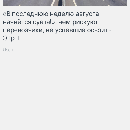
«В последнюю неделю августа
начнётся суета!»: чем рискуют
перевозчики, не успевшие освоить
ЭТрН
Дзен