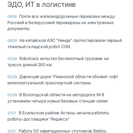
ЭДО, ИТ в логистике
Почти все железнодорожные перевозки между
09:59
Россией и Белоруссией переведены на электронные
документы
На китайской АЭС "Нинде" протестировали первый
06.08
тяжелый складской робот CGN
Robotrack испытал беспилотный грузовик на
05.08
трассе длиной 260 км
Дирекция дорог Рязанской области обновит софт
02.08
интеллектуальной транспортной системы
В Вологодской области на автодороге М-8
02.08
установили четыре новые базовые станции связи
В Есильском районе Астаны начали работать
31.07
роботы-доставщики "Яндекса"
Работу 50 навигационных спутников Beidou
31.07