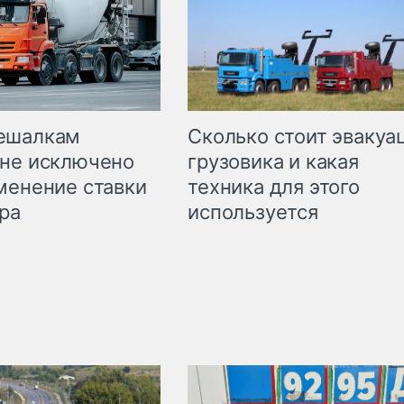
Сколько стоит эвакуа
ешалкам
грузовика и какая
не исключено
техника для этого
менение ставки
используется
ра