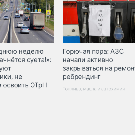
Горючая пора: АЗС
еднюю неделю
начали активно
ачнётся суета!»:
закрываться на ремон
куют
ребрендинг
ики, не
 освоить ЭТрН
Топливо, масла и автохимия