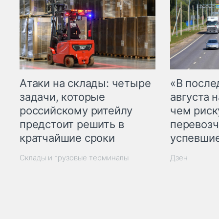
Атаки на склады: четыре
«В посл
задачи, которые
августа н
российскому ритейлу
чем рис
предстоит решить в
перевозч
кратчайшие сроки
успевшие
Склады и грузовые терминалы
Дзен