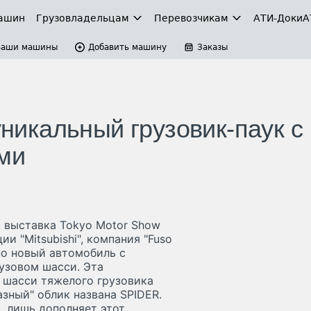
ашин
Грузовладельцам
Перевозчикам
АТИ-Доки
А
Ваши машины
Добавить машину
Заказы
уникальный грузовик-паук с
ми
ь выставка Tokyo Motor Show
и "Mitsubishi", компания "Fuso
но новый автомобиль с
узовом шасси. Эта
 шасси тяжелого грузовика
азный" облик названа SPIDER.
, лишь дополняет этот