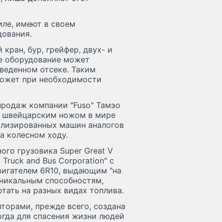
иле, имеют в своем
дования.
кран, бур, грейфер, двух- и
е оборудование может
веденном отсеке. Таким
может при необходимости
продаж компании "Fuso" Тамэо
м швейцарским ножом в мире
иализированных машин аналогов
а колесном ходу.
ого грузовика Super Great V
Truck and Bus Corporation" с
вигателем 6R10, выдающим "на
 уникальным способностям,
тать на разных видах топлива.
торами, прежде всего, создана
огда для спасения жизни людей