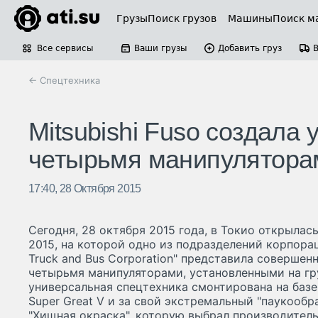
Грузы
Поиск грузов
Машины
Поиск м
Все сервисы
Ваши грузы
Добавить груз
← Спецтехника
Mitsubishi Fuso создала 
четырьмя манипулятора
17:40, 28 Октября 2015
Сегодня, 28 октября 2015 года, в Токио открылас
2015, на которой одно из подразделений корпораци
Truck and Bus Corporation" представила совершен
четырьмя манипуляторами, установленными на гр
универсальная спецтехника смонтирована на базе
Super Great V и за свой экстремальный "паукообр
"Хищная окраска", которую выбрал производитель