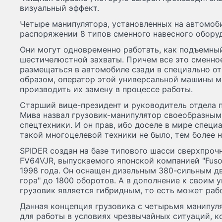
визуальный эффект.
Четыре манипулятора, установленных на автомоб
распоряжении 8 типов сменного навесного обору
Они могут одновременно работать, как подъемный 
шестичелюстной захваты. Причем все это сменно
размещаться в автомобиле сзади в специально от
образом, оператор этой универсальной машины 
производить их замену в процессе работы.
Старший вице-президент и руководитель отдела 
Мива назвал грузовик-манипулятор своеобразны
спецтехники. И он прав, ибо доселе в мире спец
такой многоцелевой техники не было, тем более н
SPIDER создан на базе типового шасси сверхпрочн
FV64VJR, выпускаемого японской компанией "Fuso 
1998 года. Он оснащен дизельным 380-сильным д
гора" до 1800 оборотов. А в дополнение к своим
грузовик является гибридным, то есть может рабо
Данная концепция грузовика с четырьмя манипуля
для работы в условиях чрезвычайных ситуаций, к