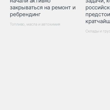
начали активно
задачи, 
закрываться на ремонт и
российск
ребрендинг
предстои
кратчайш
Топливо, масла и автохимия
Склады и гру