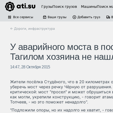
Грузы
Поиск грузов
Машины
Поиск м
Все сервисы
Ваши грузы
Добавить груз
← Дороги, инфраструктура
У аварийного моста в п
Тагилом хозяина не наш
14:47, 28 Октября 2015
Жители посёлка Студёного, что в 20 километрах о
уберечь мост через речку Чёрную от разрушения. 
критической: мост "просел" и может обрушиться 
как могли, укрепили конструкцию, - говорит ата
Топчеев, - но это поможет ненадолго".
"Подложили опоры, но их надолго не хватит, - гов