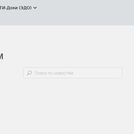
ТИ-Доки (ЭДО)
м