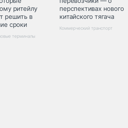
перевозчики — о
которые
перспективах нового
ому ритейлу
китайского тягача
т решить в
ие сроки
Коммерческий транспорт
зовые терминалы