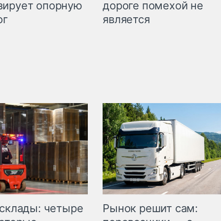
дороге помехой не
зирует опорную
является
ог
Рынок решит сам:
 склады: четыре