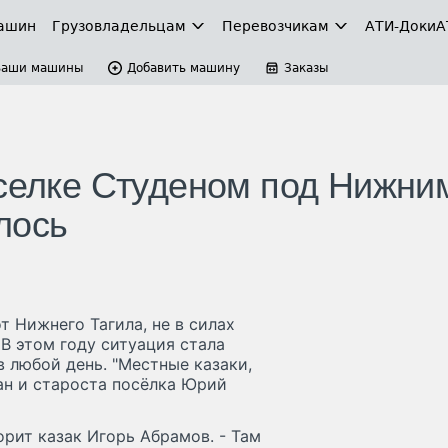
ашин
Грузовладельцам
Перевозчикам
АТИ-Доки
А
Ваши машины
Добавить машину
Заказы
оселке Студеном под Нижни
лось
т Нижнего Тагила, не в силах
В этом году ситуация стала
в любой день. "Местные казаки,
ман и староста посёлка Юрий
орит казак Игорь Абрамов. - Там