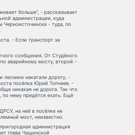
живает больше", - рассказывает
ьной администрации, куда
м Черноисточинске - туда, по
.
ста. - Если транспорт за
.
тного сообщения. От Студёного
 по аварийному мосту, второй -
и лесники накатали дорогу, -
роста посёлка Юрий Топчеев. -
обще никакая не дорога. Так что
, по нему придётся ехать. Ещё
РСУ, на неё в посёлке не
блемный мост, неизвестно.
о пригородная администрация
вает глава Чащинской