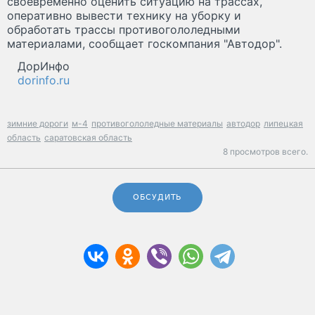
своевременно оценить ситуацию на трассах,
оперативно вывести технику на уборку и
обработать трассы противогололедными
материалами, сообщает госкомпания "Автодор".
ДорИнфо
dorinfo.ru
зимние дороги
м-4
противогололедные материалы
автодор
липецкая
область
саратовская область
8 просмотров всего.
ОБСУДИТЬ