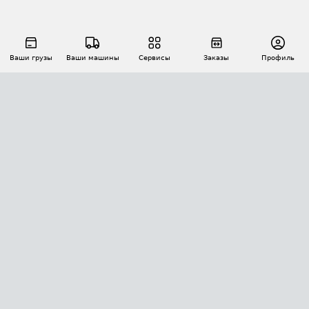
Ваши грузы
Ваши машины
Сервисы
Заказы
Профиль
АВТОМАТИЗАЦИЯ ПЕРЕВОЗОК
Площадки
Заказы
Торги
Тендеры
АТИ-Доки
GPS-мониторинг
АТИ Мессенджер
Цепочки грузов
API ATI.SU
ПОЛЕЗНОЕ
Расчет расстояний
БЕЗОПАСНОСТЬ
Академия ATI.SU
ATI.SU о безопасности
Звезды ATI.SU на вашем сайте
КОНТАКТЫ И ТАРИФЫ
Памятка по проверке контрагентов
Индекс ATI.SU FTL РФ
О системе ATI.SU