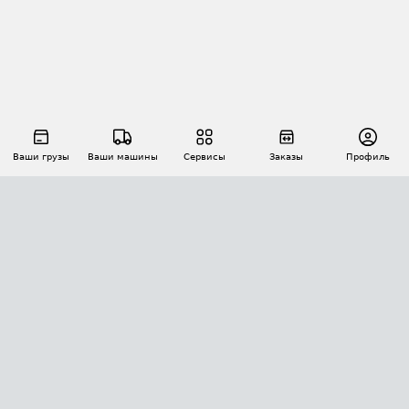
Ваши грузы
Ваши машины
Сервисы
Заказы
Профиль
АВТОМАТИЗАЦИЯ ПЕРЕВОЗОК
Площадки
Заказы
Торги
Тендеры
АТИ-Доки
GPS-мониторинг
АТИ Мессенджер
Цепочки грузов
API ATI.SU
ПОЛЕЗНОЕ
Расчет расстояний