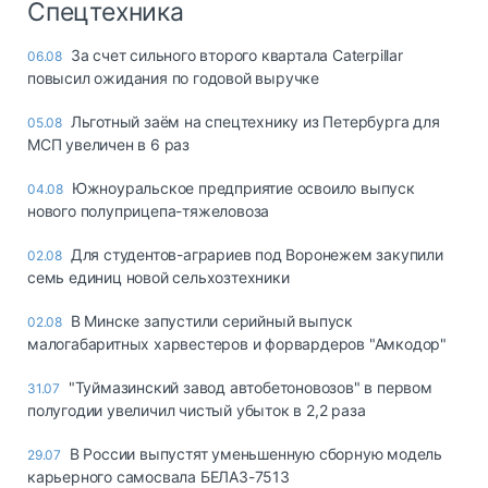
Спецтехника
За счет сильного второго квартала Caterpillar
06.08
повысил ожидания по годовой выручке
Льготный заём на спецтехнику из Петербурга для
05.08
МСП увеличен в 6 раз
Южноуральское предприятие освоило выпуск
04.08
нового полуприцепа-тяжеловоза
Для студентов-аграриев под Воронежем закупили
02.08
семь единиц новой сельхозтехники
В Минске запустили серийный выпуск
02.08
малогабаритных харвестеров и форвардеров "Амкодор"
"Туймазинский завод автобетоновозов" в первом
31.07
полугодии увеличил чистый убыток в 2,2 раза
В России выпустят уменьшенную сборную модель
29.07
карьерного самосвала БЕЛАЗ-7513