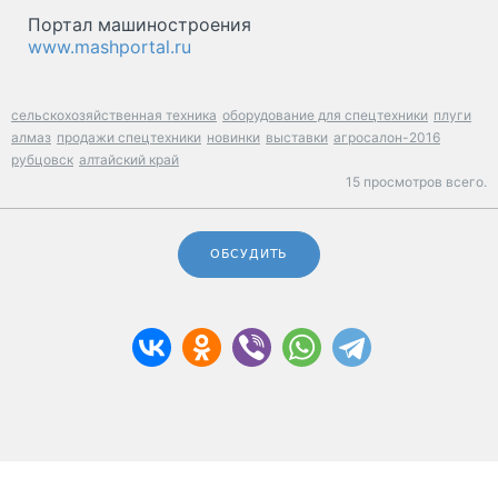
Портал машиностроения
www.mashportal.ru
сельскохозяйственная техника
оборудование для спецтехники
плуги
алмаз
продажи спецтехники
новинки
выставки
агросалон-2016
рубцовск
алтайский край
15 просмотров всего.
ОБСУДИТЬ