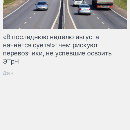
«В последнюю неделю августа
начнётся суета!»: чем рискуют
перевозчики, не успевшие освоить
ЭТрН
Дзен