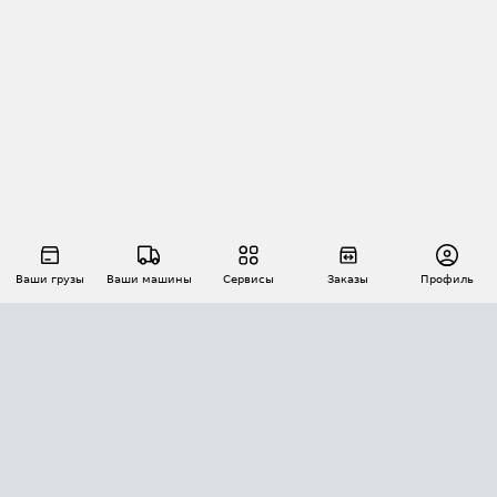
Ваши грузы
Ваши машины
Сервисы
Заказы
Профиль
АВТОМАТИЗАЦИЯ ПЕРЕВОЗОК
Площадки
Заказы
Торги
Тендеры
АТИ-Доки
GPS-мониторинг
АТИ Мессенджер
Цепочки грузов
API ATI.SU