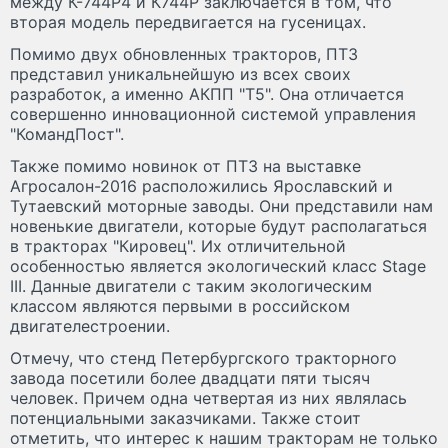
между К-744Р4 и К744Р заключается в том, что
вторая модель передвигается на гусеницах.
Помимо двух обновленных тракторов, ПТЗ
представил уникальнейшую из всех своих
разработок, а именно АКПП "Т5". Она отличается
совершенно инновационной системой управления
"КомандПост".
Также помимо новинок от ПТЗ на выставке
Агросалон-2016 расположились Ярославский и
Тутаевский моторные заводы. Они представили нам
новенькие двигатели, которые будут располагаться
в тракторах "Кировец". Их отличительной
особенностью является экологический класс Stage
III. Данные двигатели с таким экологическим
классом являются первыми в российском
двигателестроении.
Отмечу, что стенд Петербургского тракторного
завода посетили более двадцати пяти тысяч
человек. Причем одна четвертая из них являлась
потенциальными заказчиками. Также стоит
отметить, что интерес к нашим тракторам не только