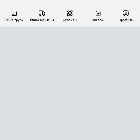
Ваши грузы
Ваши машины
Сервисы
Заказы
Профиль
АВТОМАТИЗАЦИЯ ПЕРЕВОЗОК
Площадки
Заказы
Торги
Тендеры
АТИ-Доки
GPS-мониторинг
АТИ Мессенджер
Цепочки грузов
API ATI.SU
ПОЛЕЗНОЕ
Расчет расстояний
БЕЗОПАСНОСТЬ
Академия ATI.SU
ATI.SU о безопасности
Звезды ATI.SU на вашем сайте
КОНТАКТЫ И ТАРИФЫ
Памятка по проверке контрагентов
Индекс ATI.SU FTL РФ
О системе ATI.SU
Светофор+
Средние ставки
ИНФОРМАЦИЯ