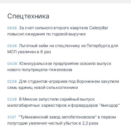
Спецтехника
За счет сильного второго квартала Caterpillar
06.08
повысил ожидания по годовой выручке
Льготный заём на спецтехнику из Петербурга для
05.08
МСП увеличен в 6 раз
Южноуральское предприятие освоило выпуск
04.08
нового полуприцепа-тяжеловоза
Для студентов-аграриев под Воронежем закупили
02.08
семь единиц новой сельхозтехники
В Минске запустили серийный выпуск
02.08
малогабаритных харвестеров и форвардеров "Амкодор"
"Туймазинский завод автобетоновозов" в первом
31.07
полугодии увеличил чистый убыток в 2,2 раза