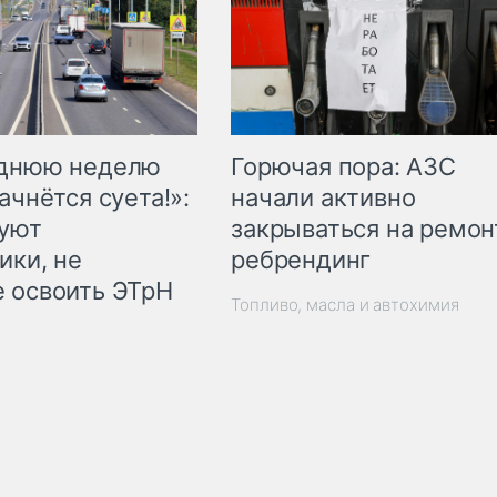
Горючая пора: АЗС
еднюю неделю
начали активно
ачнётся суета!»:
закрываться на ремон
куют
ребрендинг
ики, не
 освоить ЭТрН
Топливо, масла и автохимия