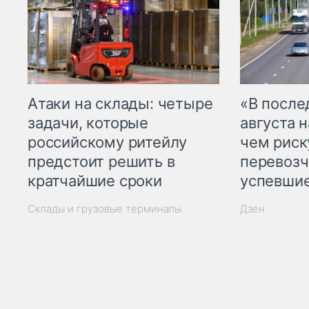
Атаки на склады: четыре
«В посл
задачи, которые
августа н
российскому ритейлу
чем рис
предстоит решить в
перевозч
кратчайшие сроки
успевшие
Склады и грузовые терминалы
Дзен