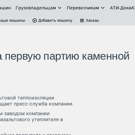
ашин
Грузовладельцам
Перевозчикам
АТИ-Доки
А
Ваши машины
Добавить машину
Заказы
а первую партию каменной
льтовой теплоизоляции
бщает пресс-служба компании.
ым заводом компании
азальтового утеплителя в