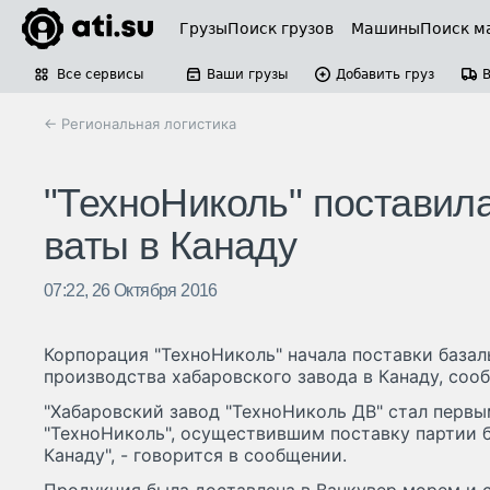
Грузы
Поиск грузов
Машины
Поиск м
Все сервисы
Ваши грузы
Добавить груз
← Региональная логистика
"ТехноНиколь" поставил
ваты в Канаду
07:22, 26 Октября 2016
Корпорация "ТехноНиколь" начала поставки база
производства хабаровского завода в Канаду, соо
"Хабаровский завод "ТехноНиколь ДВ" стал перв
"ТехноНиколь", осуществившим поставку партии б
Канаду", - говорится в сообщении.