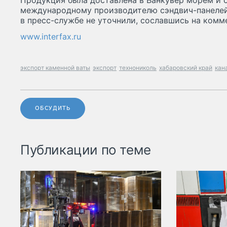
Продукция была доставлена в Ванкувер морем и с
международному производителю сэндвич-панелей
в пресс-службе не уточнили, сославшись на комм
www.interfax.ru
экспорт каменной ваты
экспорт
технониколь
хабаровский край
кан
ОБСУДИТЬ
Публикации по теме