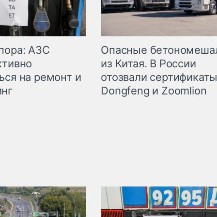
пора: АЗС
Опасные бетономеша
ктивно
из Китая. В России
ься на ремонт и
отозвали сертификаты
инг
Dongfeng и Zoomlion