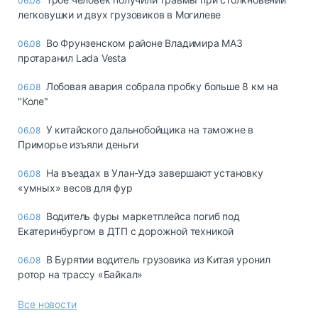
06.08
легковушки и двух грузовиков в Могилеве
Во Фрунзенском районе Владимира МАЗ
06.08
протаранил Lada Vesta
Лобовая авария собрала пробку больше 8 км на
06.08
"Коле"
У китайского дальнобойщика на таможне в
06.08
Приморье изъяли деньги
Ha въeздax в Улaн-Удэ зaвepшaют ycтaнoвкy
06.08
«yмныx» вecoв для фyp
Водитель фуры маркетплейса погиб под
06.08
Екатеринбургом в ДТП с дорожной техникой
В Бурятии водитель грузовика из Китая уронил
06.08
ротор на трассу «Байкал»
Все новости