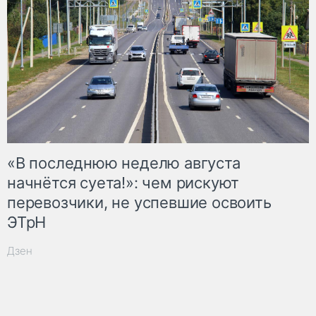
«В последнюю неделю августа
начнётся суета!»: чем рискуют
перевозчики, не успевшие освоить
ЭТрН
Дзен