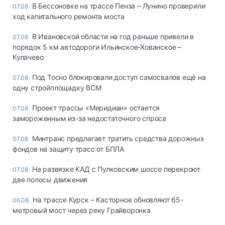
В Бессоновке на трассе Пенза – Лунино проверили
07.08
ход капитального ремонта моста
В Ивановской области на год раньше привели в
07.08
порядок 5 км автодороги Ильинское-Хованское –
Кулачево
Под Тосно блокировали доступ самосвалов ещё на
07.08
одну стройплощадку ВСМ
Проект трассы «Меридиан» остается
07.08
замороженным из-за недостаточного спроса
Минтранс предлагает тратить средства дорожных
07.08
фондов на защиту трасс от БПЛА
На развязке КАД с Пулковским шоссе перекроют
07.08
две полосы движения
На трассе Курск – Касторное обновляют 65-
06.08
метровый мост через реку Грайворонка