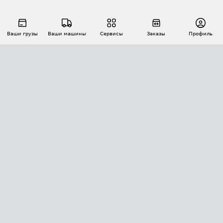
Ваши грузы
Ваши машины
Сервисы
Заказы
Профиль
АВТОМАТИЗАЦИЯ ПЕРЕВОЗОК
Площадки
Заказы
Торги
Тендеры
АТИ-Доки
GPS-мониторинг
АТИ Мессенджер
Цепочки грузов
API ATI.SU
ПОЛЕЗНОЕ
Расчет расстояний
БЕЗОПАСНОСТЬ
Академия ATI.SU
ATI.SU о безопасности
Звезды ATI.SU на вашем сайте
КОНТАКТЫ И ТАРИФЫ
Памятка по проверке контрагентов
Индекс ATI.SU FTL РФ
О системе ATI.SU
Светофор+
Средние ставки
ИНФОРМАЦИЯ