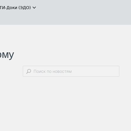
ТИ-Доки (ЭДО)
ому