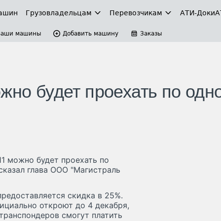
ашин
Грузовладельцам
Перевозчикам
АТИ-Доки
А
Ваши машины
Добавить машину
Заказы
жно будет проехать по одн
11 можно будет проехать по
сказал глава ООО "Магистраль
предоставляется скидка в 25%.
ициально откроют до 4 декабря,
 транспондеров смогут платить