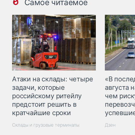
Самое читаемое
Атаки на склады: четыре
«В посл
задачи, которые
августа н
российскому ритейлу
чем рис
предстоит решить в
перевозч
кратчайшие сроки
успевшие
Склады и грузовые терминалы
Дзен