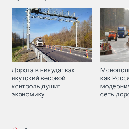
Дорога в никуда: как
Монополи
якутский весовой
как Росс
контроль душит
модерни
экономику
сеть дор