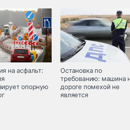
Остановка по
я на асфальт:
требованию: машина 
ия
дороге помехой не
зирует опорную
является
ог