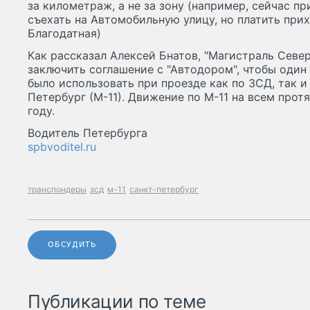
за километраж, а не за зону (например, сейчас п
съехать на Автомобильную улицу, но платить прих
Благодатная)
Как рассказал Алексей Бнатов, "Магистраль Севе
заключить соглашение с "Автодором", чтобы один
было использовать при проезде как по ЗСД, так и
Петербург (М-11). Движение по М-11 на всем прот
году.
Водитель Петербурга
spbvoditel.ru
транспондеры
зсд
м-11
санкт-петербург
ОБСУДИТЬ
Публикации по теме