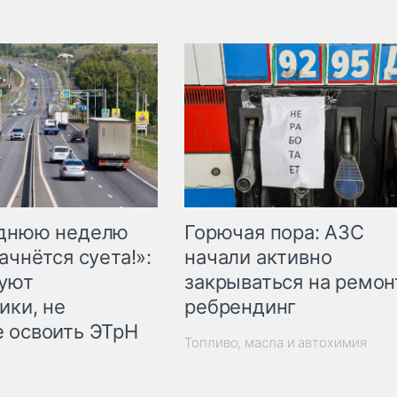
Горючая пора: АЗС
еднюю неделю
начали активно
ачнётся суета!»:
закрываться на ремон
куют
ребрендинг
ики, не
 освоить ЭТрН
Топливо, масла и автохимия