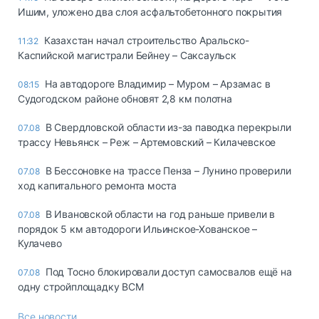
Ишим, уложено два слоя асфальтобетонного покрытия
Казахстан начал строительство Аральско-
11:32
Каспийской магистрали Бейнеу – Саксаульск
На автодороге Владимир – Муром – Арзамас в
08:15
Судогодском районе обновят 2,8 км полотна
В Свердловской области из-за паводка перекрыли
07.08
трассу Невьянск – Реж – Артемовский – Килачевское
В Бессоновке на трассе Пенза – Лунино проверили
07.08
ход капитального ремонта моста
В Ивановской области на год раньше привели в
07.08
порядок 5 км автодороги Ильинское-Хованское –
Кулачево
Под Тосно блокировали доступ самосвалов ещё на
07.08
одну стройплощадку ВСМ
Все новости