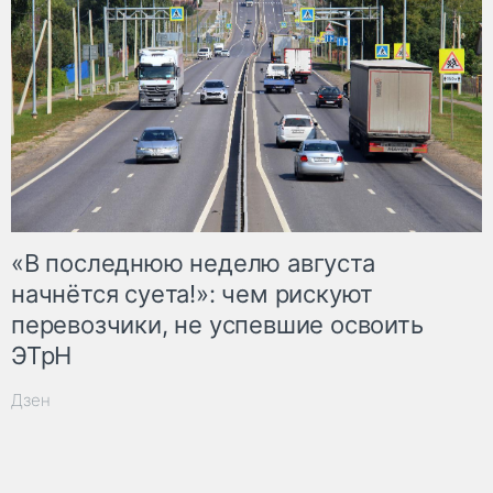
«В последнюю неделю августа
начнётся суета!»: чем рискуют
перевозчики, не успевшие освоить
ЭТрН
Дзен