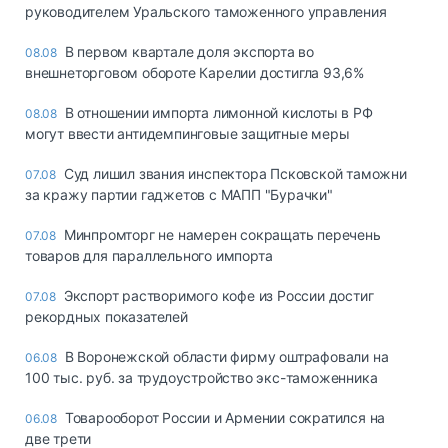
руководителем Уральского таможенного управления
В первом квартале доля экспорта во
08.08
внешнеторговом обороте Карелии достигла 93,6%
В отношении импорта лимонной кислоты в РФ
08.08
могут ввести антидемпинговые защитные меры
Суд лишил звания инспектора Псковской таможни
07.08
за кражу партии гаджетов с МАПП "Бурачки"
Минпромторг не намерен сокращать перечень
07.08
товаров для параллельного импорта
Экспорт растворимого кофе из России достиг
07.08
рекордных показателей
В Воронежской области фирму оштрафовали на
06.08
100 тыс. руб. за трудоустройство экс-таможенника
Товарооборот России и Армении сократился на
06.08
две трети