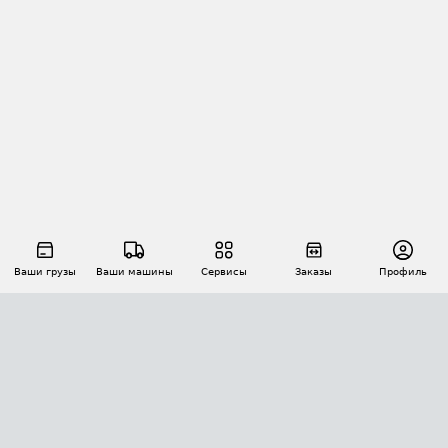
Ваши грузы
Ваши машины
Сервисы
Заказы
Профиль
АВТОМАТИЗАЦИЯ ПЕРЕВОЗОК
Площадки
Заказы
Торги
Тендеры
АТИ-Доки
GPS-мониторинг
АТИ Мессенджер
Цепочки грузов