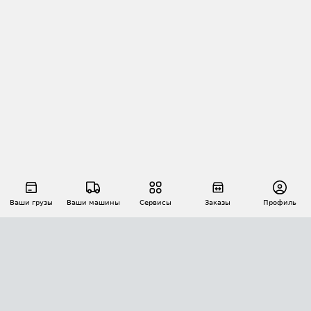
Ваши грузы
Ваши машины
Сервисы
Заказы
Профиль
АВТОМАТИЗАЦИЯ ПЕРЕВОЗОК
Площадки
Заказы
Торги
Тендеры
АТИ-Доки