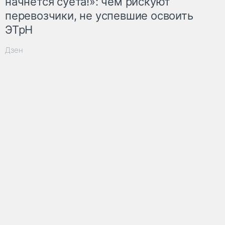
начнётся суета!»: чем рискуют
перевозчики, не успевшие освоить
ЭТрН
Дзен