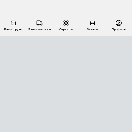
Ваши грузы
Ваши машины
Сервисы
Заказы
Профиль
АВТОМАТИЗАЦИЯ ПЕРЕВОЗОК
Площадки
Заказы
Торги
Тендеры
АТИ-Доки
GPS-мониторинг
АТИ Мессенджер
Цепочки грузов
API ATI.SU
ПОЛЕЗНОЕ
Расчет расстояний
БЕЗОПАСНОСТЬ
Академия ATI.SU
ATI.SU о безопасности
Звезды ATI.SU на вашем сайте
КОНТАКТЫ И ТАРИФЫ
Памятка по проверке контрагентов