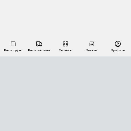
Ваши грузы
Ваши машины
Сервисы
Заказы
Профиль
АВТОМАТИЗАЦИЯ ПЕРЕВОЗОК
Площадки
Заказы
Торги
Тендеры
АТИ-Доки
GPS-мониторинг
АТИ Мессенджер
Цепочки грузов
API ATI.SU
ПОЛЕЗНОЕ
Расчет расстояний