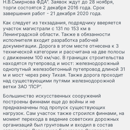
Н.В.Смирнова ФДА". Заявок ждут до 28 ноября,
торги состоятся 2 декабря 2016 года. Срок
завершения работ - 21 декабря 2020 года.
Как следует из техзадания, подрядчику вверяется
участок магистрали с 131 по 153 км в
Ленинградской области. Также в обязанности
исполнителя входит разработка рабочей
документации. Дорога в этом месте отнесена к 3
технической категории и рассчитана на две полосы
с движением 100 км/час. В границах строительства
находятся путепровод и мост: железнодорожный
однопутный железобетонный путепровод длиной 31
м и мост через реку Тихая. Также дорога проходит
над существующими путями железнодорожной
ветки ЗАО "ЛСР".
Большинство искусственных сооружений
построены финнами еще до войны и не
предназначены под пропуск существующих
нагрузок. Сам участок также строился финнами, на
момент перехода в ведение советских дорожных
организаций был грунтовым и входил в состав