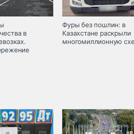
мы
Фуры без пошлин: в
чества в
Казахстане раскрыли
евозках.
многомиллионную сх
ережение