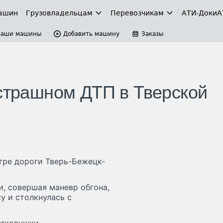
ашин
Грузовладельцам
Перевозчикам
АТИ-Доки
А
Ваши машины
Добавить машину
Заказы
 страшном ДТП в Тверской
тре дороги Тверь-Бежецк-
, совершая маневр обгона,
у и столкнулась с