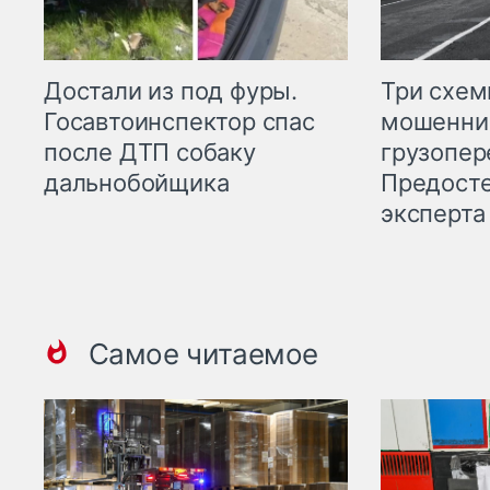
Три схе
Достали из под фуры.
мошенни
Госавтоинспектор спас
грузопер
после ДТП собаку
Предост
дальнобойщика
эксперта
Самое читаемое