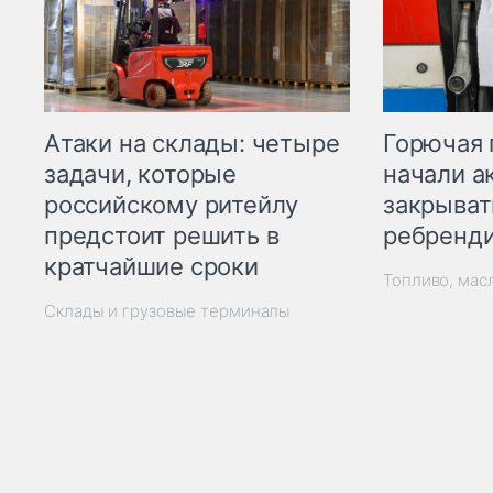
Горючая 
Атаки на склады: четыре
начали а
задачи, которые
закрыват
российскому ритейлу
ребренд
предстоит решить в
кратчайшие сроки
Топливо, мас
Склады и грузовые терминалы