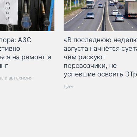
пора: АЗС
«В последнюю недел
ктивно
августа начнётся суета
ься на ремонт и
чем рискуют
инг
перевозчики, не
успевшие освоить ЭТ
ла и автохимия
Дзен