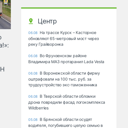
Центр
На трассе Курск – Касторное
06.08
ю
обновляют 65-метровый мост через
!»:
реку Грайворонка
Во Фрунзенском районе
06.08
Владимира МАЗ протаранил Lada Vesta
рН
В Воронежской области фирму
06.08
оштрафовали на 100 тыс. руб. за
трудоустройство экс-таможенника
В Тверской области обломки
06.08
дрона повредили фасад логокомплекса
Wildberries
В Брянской области осудят
05.08
водителя, погубившего целую семью в