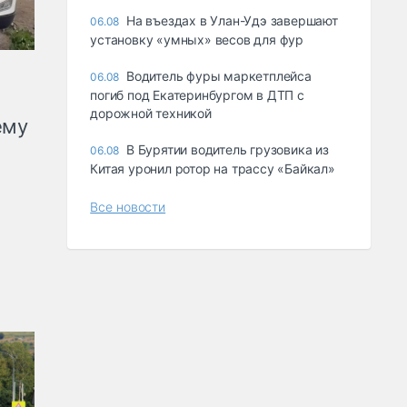
Ha въeздax в Улaн-Удэ зaвepшaют
06.08
ycтaнoвкy «yмныx» вecoв для фyp
Водитель фуры маркетплейса
06.08
погиб под Екатеринбургом в ДТП с
дорожной техникой
ему
В Бурятии водитель грузовика из
06.08
Китая уронил ротор на трассу «Байкал»
Все новости