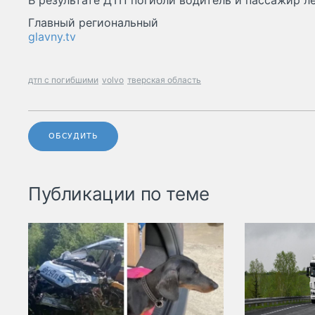
В результате ДТП погибли водитель и пассажир л
Главный региональный
glavny.tv
дтп с погибшими
volvo
тверская область
ОБСУДИТЬ
Публикации по теме