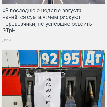
«В последнюю неделю августа
начнётся суета!»: чем рискуют
перевозчики, не успевшие освоить
ЭТрН
Дзен