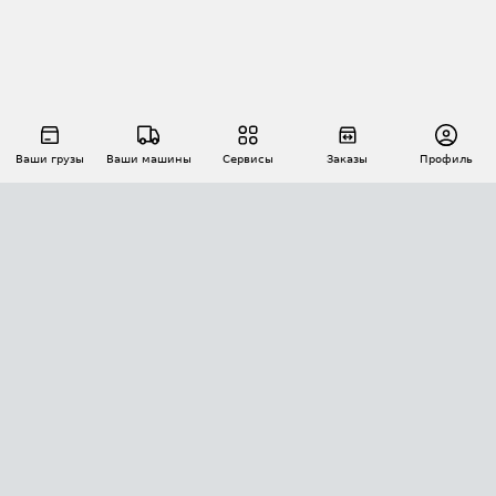
Ваши грузы
Ваши машины
Сервисы
Заказы
Профиль
АВТОМАТИЗАЦИЯ ПЕРЕВОЗОК
Площадки
Заказы
Торги
Тендеры
АТИ-Доки
GPS-мониторинг
АТИ Мессенджер
Цепочки грузов
API ATI.SU
ПОЛЕЗНОЕ
Расчет расстояний
БЕЗОПАСНОСТЬ
Академия ATI.SU