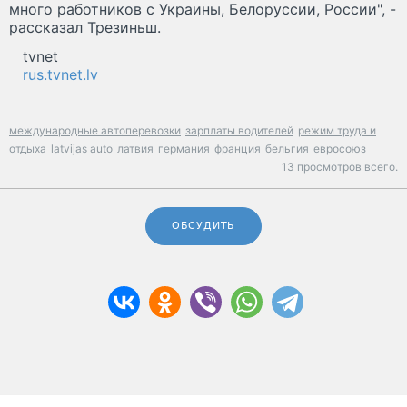
много работников с Украины, Белоруссии, России", -
рассказал Трезиньш.
tvnet
rus.tvnet.lv
международные автоперевозки
зарплаты водителей
режим труда и
отдыха
latvijas auto
латвия
германия
франция
бельгия
евросоюз
13 просмотров всего.
ОБСУДИТЬ