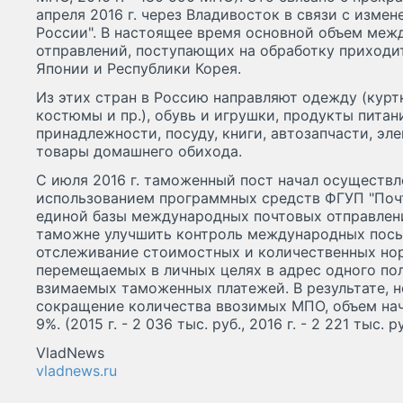
апреля 2016 г. через Владивосток в связи с изме
России". В настоящее время основной объем меж
отправлений, поступающих на обработку приходи
Японии и Республики Корея.
Из этих стран в Россию направляют одежду (куртк
костюмы и пр.), обувь и игрушки, продукты питан
принадлежности, посуду, книги, автозапчасти, эл
товары домашнего обихода.
С июля 2016 г. таможенный пост начал осуществ
использованием программных средств ФГУП "Почт
единой базы международных почтовых отправлен
таможне улучшить контроль международных посы
отслеживание стоимостных и количественных нор
перемещаемых в личных целях в адрес одного пол
взимаемых таможенных платежей. В результате, н
сокращение количества ввозимых МПО, объем на
9%. (2015 г. - 2 036 тыс. руб., 2016 г. - 2 221 тыс. ру
VladNews
vladnews.ru