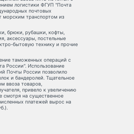
нением логистики ФГУП "Почта
дународных почтовых
т морским транспортом из
и, брюки, рубашки, кофты,
ия, аксессуары, постельные
ектро-бытовую технику и прочие
ление таможенных операций с
а России". Использование
ий Почты России позволило
лок и бандеролей. Тщательное
м ввоза товаров,
учателя, привело к увеличению
е смотря на существенное
численных платежей вырос на
б.).