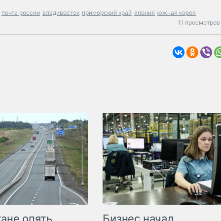
почта россии
владивосток
приморский край
япония
южная корея
11 просмотров
Бизнес начал
тане опять