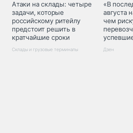
Атаки на склады: четыре
«В посл
задачи, которые
августа н
российскому ритейлу
чем рис
предстоит решить в
перевозч
кратчайшие сроки
успевшие
Склады и грузовые терминалы
Дзен