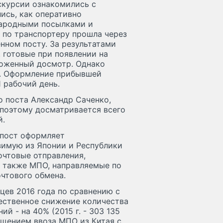
скурсии ознакомились с
ись, как оперативно
ародными посылками и
 по транспортеру прошла через
нном посту. За результатами
 готовые при появлении на
моженный досмотр. Однако
о. Оформление прибывшей
 рабочий день.
о поста Александр Саченко,
, поэтому досматривается всего
й.
 пост оформляет
имую из Японии и Республики
чтовые отправления,
 также МПО, направляемые по
чтового обмена.
цев 2016 года по сравнению с
ественное снижение количества
 - на 40% (2015 г. - 303 135
ращением ввоза МПО из Китая с