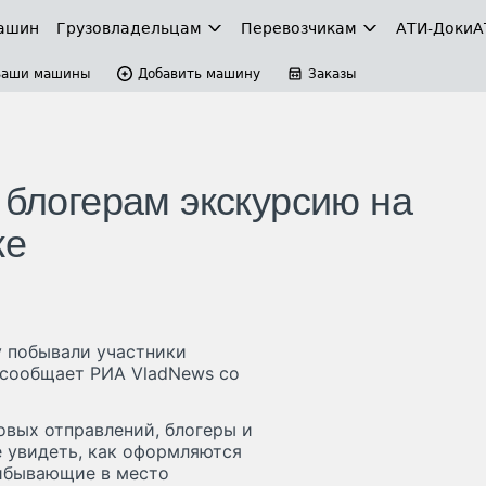
ашин
Грузовладельцам
Перевозчикам
АТИ-Доки
А
Ваши машины
Добавить машину
Заказы
 блогерам экскурсию на
ке
 побывали участники
 сообщает РИА VladNews со
вых отправлений, блогеры и
 увидеть, как оформляются
ибывающие в место