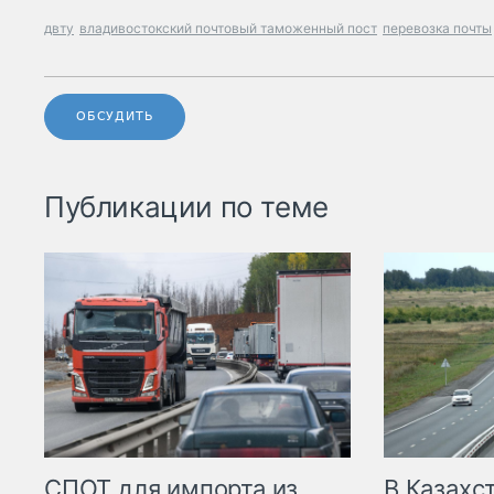
двту
владивостокский почтовый таможенный пост
перевозка почты
ОБСУДИТЬ
Публикации по теме
СПОТ для импорта из
В Казахс