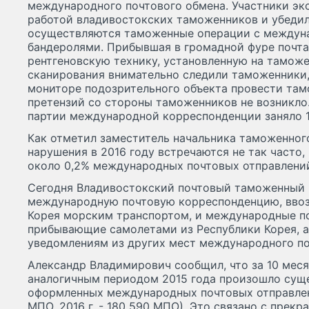
международного почтового обмена. Участники эк
работой владивостокских таможенников и убедил
осуществляются таможенные операции с междун
бандеролями. Прибывшая в громадной фуре почта
рентгеновскую технику, установленную на таможе
сканирования внимательно следили таможенники,
мониторе подозрительного объекта провести та
претензий со стороны таможенников не возникл
партии международной корреспонденции заняло 1
Как отметил заместитель начальника таможенног
нарушения в 2016 году встречаются не так часто
около 0,2% международных почтовых отправлени
Сегодня Владивостокский почтовый таможенный
международную почтовую корреспонденцию, ввоз
Корея морским транспортом, и международные по
прибывающие самолетами из Республики Корея, а
уведомлениям из других мест международного по
Александр Владимирович сообщил, что за 10 меся
аналогичным периодом 2015 года произошло сущ
оформленных международных почтовых отправлений
МПО, 2016 г. - 180 590 МПО). Это связано с прек