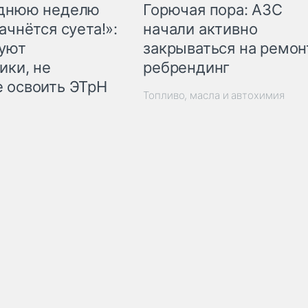
Горючая пора: АЗС
еднюю неделю
начали активно
ачнётся суета!»:
закрываться на ремон
куют
ребрендинг
ики, не
 освоить ЭТрН
Топливо, масла и автохимия