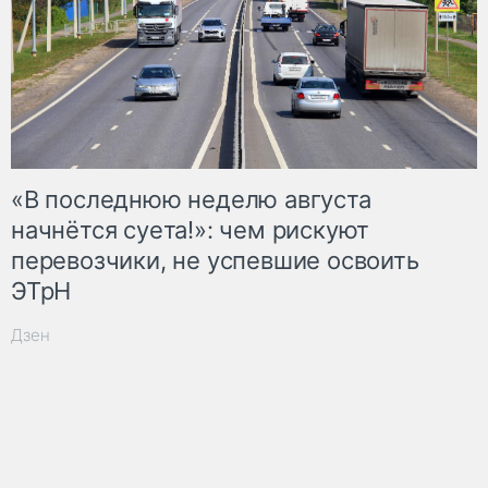
«В последнюю неделю августа
начнётся суета!»: чем рискуют
перевозчики, не успевшие освоить
ЭТрН
Дзен