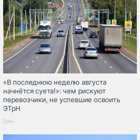
«В последнюю неделю августа
начнётся суета!»: чем рискуют
перевозчики, не успевшие освоить
ЭТрН
Дзен