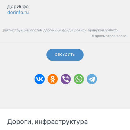
ДорИнфо
dorinfo.ru
реконструкция мостов
дорожные фонды
брянск
брянская область
9 просмотров всего.
ОБСУДИТЬ
Дороги, инфраструктура