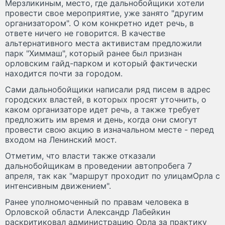
Мерзликиным, место, где дальнобойщики хотели
провести свое мероприятие, уже занято "другим
организатором". О ком конкретно идет речь, в
ответе ничего не говорится. В качестве
альтернативного места активистам предложили
парк "Химмаш", который ранее был признан
орловским гайд-парком и который фактически
находится почти за городом.
Сами дальнобойщики написали ряд писем в адрес
городских властей, в которых просят уточнить, о
каком организаторе идет речь, а также требует
предложить им время и день, когда они смогут
провести свою акцию в изначальном месте - перед
входом на Ленинский мост.
Отметим, что власти также отказали
дальнобойщикам в проведении автопробега 7
апреля, так как "маршрут проходит по улицамОрла с
интенсивным движением".
Ранее уполномоченный по правам человека в
Орловской области Александр Лабейкин
раскритиковал администрацию Орла за практику