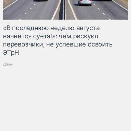
«В последнюю неделю августа
начнётся суета!»: чем рискуют
перевозчики, не успевшие освоить
ЭТрН
Дзен