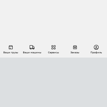
Ваши грузы
Ваши машины
Сервисы
Заказы
Профиль
АВТОМАТИЗАЦИЯ ПЕРЕВОЗОК
Площадки
Заказы
Торги
Тендеры
АТИ-Доки
GPS-мониторинг
АТИ Мессенджер
Цепочки грузов
API ATI.SU