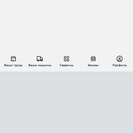
Ваши грузы
Ваши машины
Сервисы
Заказы
Профиль
АВТОМАТИЗАЦИЯ ПЕРЕВОЗОК
Площадки
Заказы
Торги
Тендеры
АТИ-Доки
GPS-мониторинг
АТИ Мессенджер
Цепочки грузов
API ATI.SU