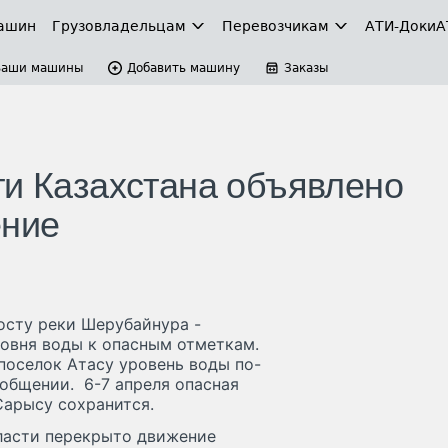
ашин
Грузовладельцам
Перевозчикам
АТИ-Доки
А
Ваши машины
Добавить машину
Заказы
ти Казахстана объявлено
ение
осту реки Шерубайнура -
овня воды к опасным отметкам.
поселок Атасу уровень воды по-
ообщении. 6-7 апреля опасная
Сарысу сохранится.
ласти перекрыто движение