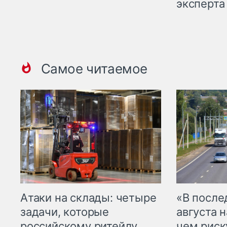
эксперта
Самое читаемое
Атаки на склады: четыре
«В посл
задачи, которые
августа н
российскому ритейлу
чем рис