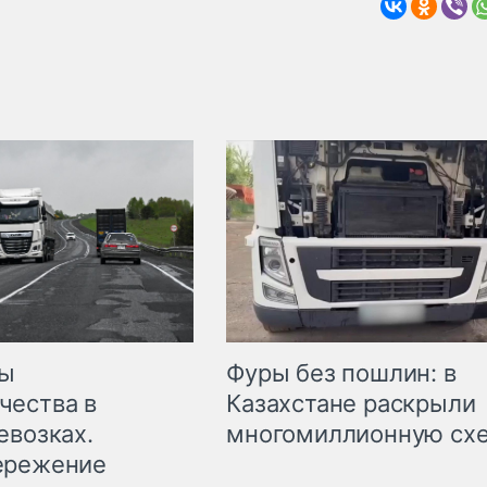
мы
Фуры без пошлин: в
чества в
Казахстане раскрыли
евозках.
многомиллионную сх
ережение