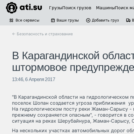
Грузы
Поиск грузов
Машины
Поиск м
Все сервисы
Ваши грузы
Добавить груз
← Безопасность и страхование
В Карагандинской облас
штормовое предупрежд
13:46, 6 Апреля 2017
"В Карагандинской области на гидрологическом п
поселок Шопан создается угроза приближения ур
На гидрологическом посту реки Жаман-Сарысу - 
прежнему сохраняется опасным", - говорится в с
ситуация на реках Шерубайнура, Жаман-Сарысу, 
На нескольких участках автомобильных дорог об