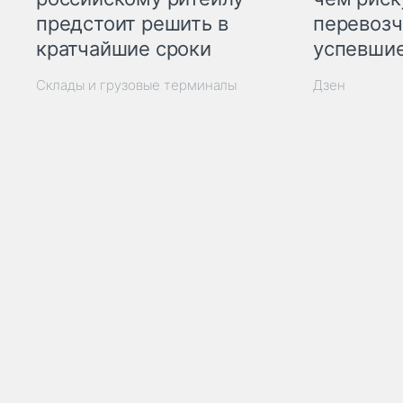
предстоит решить в
перевозч
кратчайшие сроки
успевшие
Склады и грузовые терминалы
Дзен