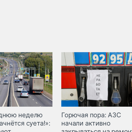
Горючая пора: АЗС
еднюю неделю
начали активно
ачнётся суета!»:
закрываться на ремон
куют