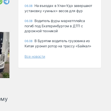
Ha въeздax в Улaн-Удэ зaвepшaют
06.08
ycтaнoвкy «yмныx» вecoв для фyp
Водитель фуры маркетплейса
06.08
погиб под Екатеринбургом в ДТП с
дорожной техникой
В Бурятии водитель грузовика из
06.08
Китая уронил ротор на трассу «Байкал»
Все новости
ему