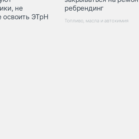
ребрендинг
ики, не
 освоить ЭТрН
Топливо, масла и автохимия