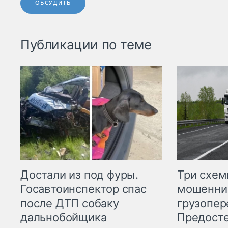
ОБСУДИТЬ
Публикации по теме
Три схе
Достали из под фуры.
мошенни
Госавтоинспектор спас
грузопер
после ДТП собаку
Предост
дальнобойщика