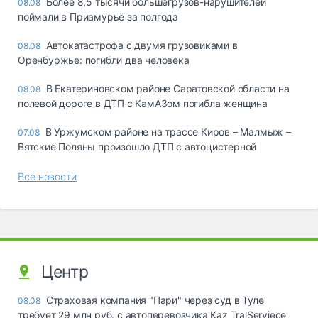
Более 8,5 тысячи большегрузов-нарушителей
08.08
поймали в Приамурье за полгода
Автокатастрофа с двумя грузовиками в
08.08
Оренбуржье: погибли два человека
В Екатериновском районе Саратовской области на
08.08
полевой дороге в ДТП с КамАЗом погибла женщина
В Уржумском районе на трассе Киров – Малмыж –
07.08
Вятские Поляны произошло ДТП с автоцистерной
Все новости
Центр
Страховая компания "Пари" через суд в Туле
08.08
требует 29 млн руб. с автоперевозчика Kaz TralServiece