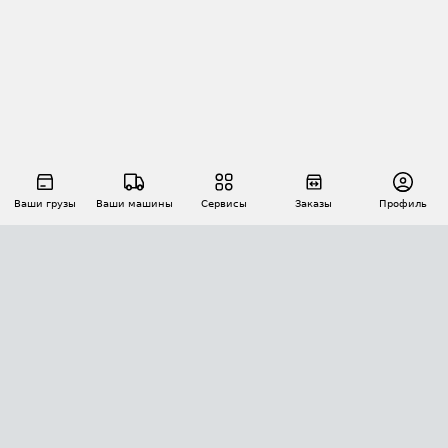
Ваши грузы
Ваши машины
Сервисы
Заказы
Профиль
АВТОМАТИЗАЦИЯ ПЕРЕВОЗОК
Площадки
Заказы
Торги
Тендеры
АТИ-Доки
GPS-мониторинг
АТИ Мессенджер
Цепочки грузов
API ATI.SU
ПОЛЕЗНОЕ