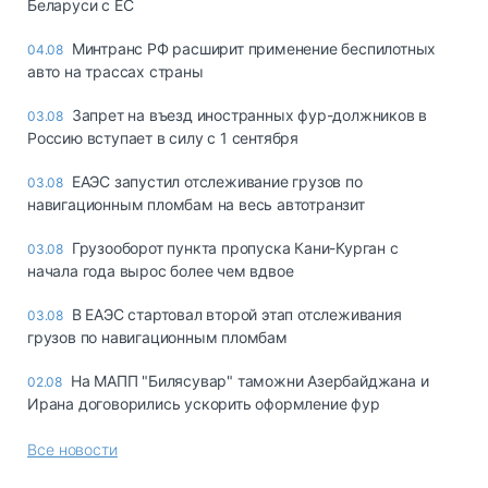
Беларуси с ЕС
Минтранс РФ расширит применение беспилотных
04.08
авто на трассах страны
Запрет на въезд иностранных фур-должников в
03.08
Россию вступает в силу с 1 сентября
ЕАЭС запустил отслеживание грузов по
03.08
навигационным пломбам на весь автотранзит
Грузооборот пункта пропуска Кани-Курган с
03.08
начала года вырос более чем вдвое
В ЕАЭС стартовал второй этап отслеживания
03.08
грузов по навигационным пломбам
На МАПП "Билясувар" таможни Азербайджана и
02.08
Ирана договорились ускорить оформление фур
Все новости