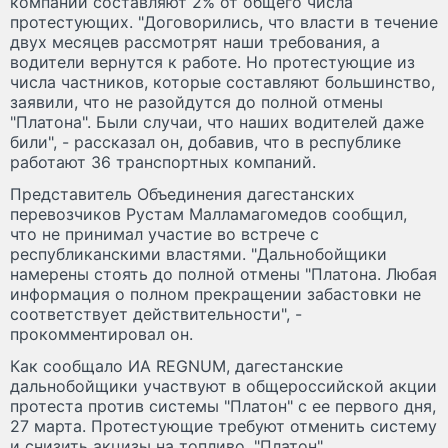
компаний составляют 2% от общего числа
протестующих. "Договорились, что власти в течение
двух месяцев рассмотрят наши требования, а
водители вернутся к работе. Но протестующие из
числа частников, которые составляют большинство,
заявили, что не разойдутся до полной отмены
"Платона". Были случаи, что наших водителей даже
били", - рассказал он, добавив, что в республике
работают 36 транспортных компаний.
Представитель Объединения дагестанских
перевозчиков Рустам Малламагомедов сообщил,
что не принимал участие во встрече с
республиканскими властями. "Дальнобойщики
намерены стоять до полной отмены "Платона. Любая
информация о полном прекращении забастовки не
соответствует действительности", -
прокомментировал он.
Как сообщало ИА REGNUM, дагестанские
дальнобойщики участвуют в общероссийской акции
протеста против системы "Платон" с ее первого дня,
27 марта. Протестующие требуют отменить систему
и снизить акцизы на топливо. "Платон"