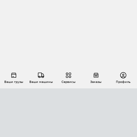
Ваши грузы
Ваши машины
Сервисы
Заказы
Профиль
АВТОМАТИЗАЦИЯ ПЕРЕВОЗОК
Площадки
Заказы
Торги
Тендеры
АТИ-Доки
GPS-мониторинг
АТИ Мессенджер
Цепочки грузов