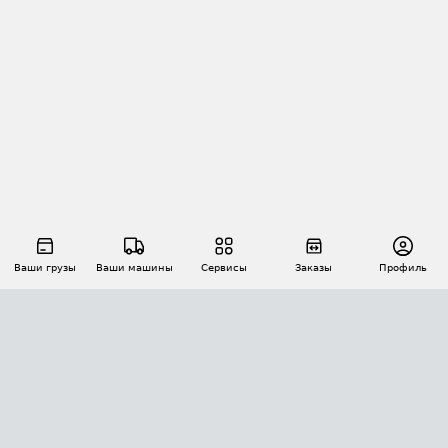
Ваши грузы
Ваши машины
Сервисы
Заказы
Профиль
АВТОМАТИЗАЦИЯ ПЕРЕВОЗОК
Площадки
Заказы
Торги
Тендеры
АТИ-Доки
GPS-мониторинг
АТИ Мессенджер
Цепочки грузов