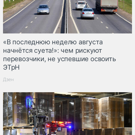
«В последнюю неделю августа
начнётся суета!»: чем рискуют
перевозчики, не успевшие освоить
ЭТрН
Дзен