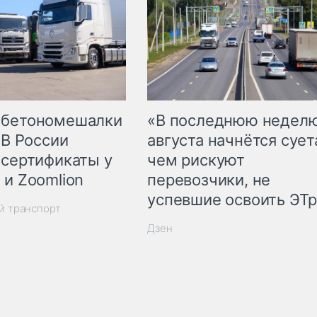
 бетономешалки
«В последнюю недел
 В России
августа начнётся суета
 сертификаты у
чем рискуют
 и Zoomlion
перевозчики, не
успевшие освоить ЭТ
й транспорт
Дзен