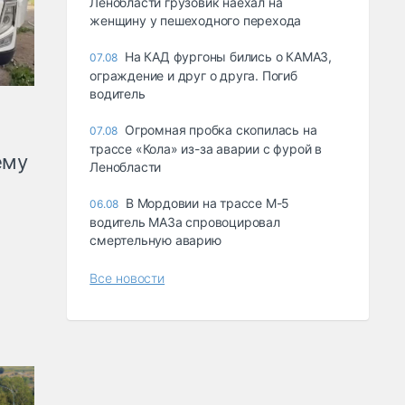
Ленобласти грузовик наехал на
женщину у пешеходного перехода
На КАД фургоны бились о КАМАЗ,
07.08
ограждение и друг о друга. Погиб
водитель
Огромная пробка скопилась на
07.08
трассе «Кола» из-за аварии с фурой в
ему
Ленобласти
В Мордовии на трассе М-5
06.08
водитель МАЗа спровоцировал
смертельную аварию
Все новости