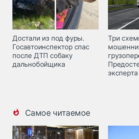
Три схе
Достали из под фуры.
мошенни
Госавтоинспектор спас
грузопер
после ДТП собаку
Предост
дальнобойщика
эксперта
Самое читаемое