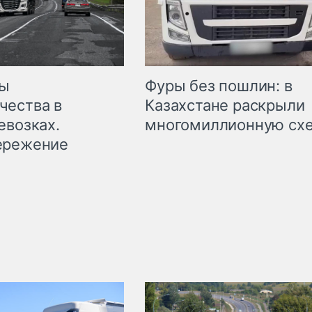
мы
Фуры без пошлин: в
чества в
Казахстане раскрыли
евозках.
многомиллионную сх
ережение