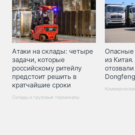
Опасные
Атаки на склады: четыре
из Китая.
задачи, которые
отозвали
российскому ритейлу
Dongfeng
предстоит решить в
кратчайшие сроки
Коммерчески
Склады и грузовые терминалы