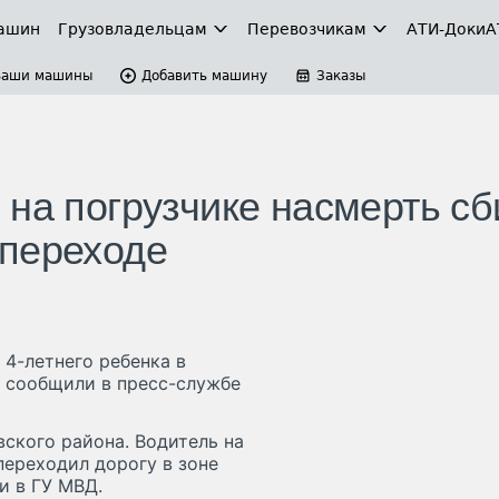
ашин
Грузовладельцам
Перевозчикам
АТИ-Доки
А
Ваши машины
Добавить машину
Заказы
 на погрузчике насмерть сб
 переходе
 4-летнего ребенка в
 сообщили в пресс-службе
вского района. Водитель на
переходил дорогу в зоне
и в ГУ МВД.