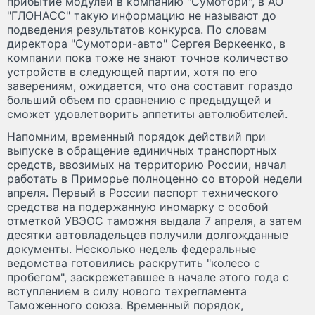
прибытие модулей в компанию "Сумотори", в АО
"ГЛОНАСС" такую информацию не называют до
подведения результатов конкурса. По словам
директора "Сумотори-авто" Сергея Веркеенко, в
компании пока тоже не знают точное количество
устройств в следующей партии, хотя по его
заверениям, ожидается, что она составит гораздо
больший объем по сравнению с предыдущей и
сможет удовлетворить аппетиты автолюбителей.
Напомним, временный порядок действий при
выпуске в обращение единичных транспортных
средств, ввозимых на территорию России, начал
работать в Приморье полноценно со второй недели
апреля. Первый в России паспорт технического
средства на подержанную иномарку с особой
отметкой УВЭОС таможня выдала 7 апреля, а затем
десятки автовладельцев получили долгожданные
документы. Несколько недель федеральные
ведомства готовились раскрутить "колесо с
пробегом", заскрежетавшее в начале этого года с
вступлением в силу нового техрегламента
Таможенного союза. Временный порядок,