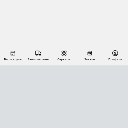
Ваши грузы
Ваши машины
Сервисы
Заказы
Профиль
АВТОМАТИЗАЦИЯ ПЕРЕВОЗОК
Площадки
Заказы
Торги
Тендеры
АТИ-Доки
GPS-мониторинг
АТИ Мессенджер
Цепочки грузов
API ATI.SU
ПОЛЕЗНОЕ