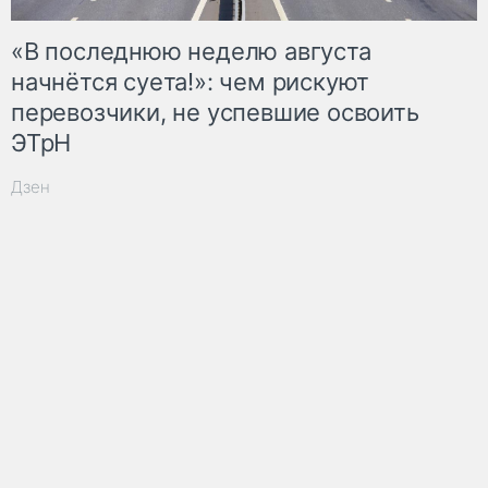
«В последнюю неделю августа
начнётся суета!»: чем рискуют
перевозчики, не успевшие освоить
ЭТрН
Дзен