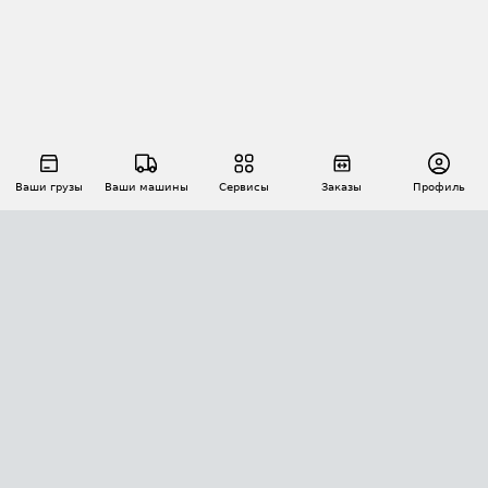
Ваши грузы
Ваши машины
Сервисы
Заказы
Профиль
АВТОМАТИЗАЦИЯ ПЕРЕВОЗОК
Площадки
Заказы
Торги
Тендеры
АТИ-Доки
GPS-мониторинг
АТИ Мессенджер
Цепочки грузов
API ATI.SU
ПОЛЕЗНОЕ
Расчет расстояний