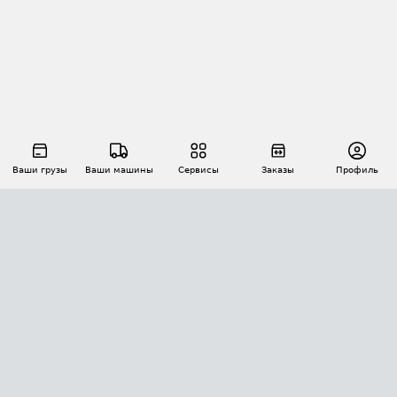
Ваши грузы
Ваши машины
Сервисы
Заказы
Профиль
АВТОМАТИЗАЦИЯ ПЕРЕВОЗОК
Площадки
Заказы
Торги
Тендеры
АТИ-Доки
GPS-мониторинг
АТИ Мессенджер
Цепочки грузов
API ATI.SU
ПОЛЕЗНОЕ