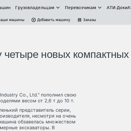
ашин
Грузовладельцам
Перевозчикам
АТИ-Доки
А
Ваши машины
Добавить машину
Заказы
у четыре новых компактных
dustry Co., Ltd." пополнил свою
делями весом от 2,6 т до 10 т.
ленький представитель серии,
оизводителя, несмотря на очень
а машина обзавелась множеством
мерные экскаваторы. В