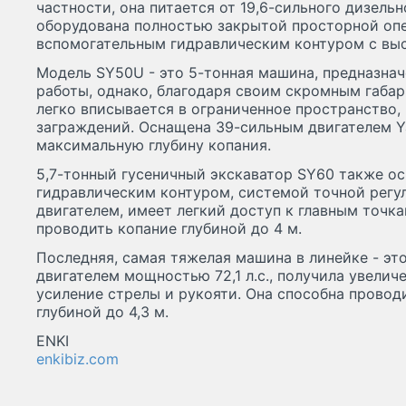
частности, она питается от 19,6-сильного дизельн
оборудована полностью закрытой просторной оп
вспомогательным гидравлическим контуром с вы
Модель SY50U - это 5-тонная машина, предназна
работы, однако, благодаря своим скромным габар
легко вписывается в ограниченное пространство, 
заграждений. Оснащена 39-сильным двигателем Y
максимальную глубину копания.
5,7-тонный гусеничный экскаватор SY60 также о
гидравлическим контуром, системой точной регу
двигателем, имеет легкий доступ к главным точк
проводить копание глубиной до 4 м.
Последняя, самая тяжелая машина в линейке - эт
двигателем мощностью 72,1 л.с., получила увели
усиление стрелы и рукояти. Она способна прово
глубиной до 4,3 м.
ENKI
enkibiz.com