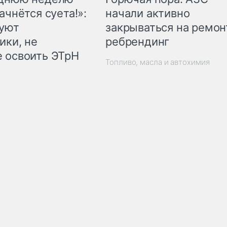
начали активно
ачнётся суета!»:
закрываться на ремон
куют
ребрендинг
ики, не
 освоить ЭТрН
Топливо, масла и автохимия