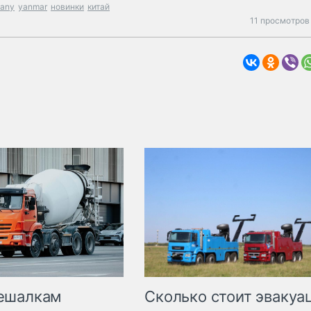
sany
yanmar
новинки
китай
11 просмотров
Сколько стоит эвакуа
ешалкам