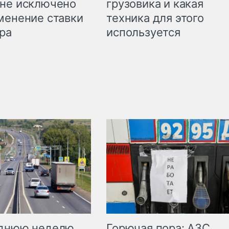
грузовика и какая
не исключено
техника для этого
менение ставки
используется
ра
Горючая пора: АЗС
еднюю неделю