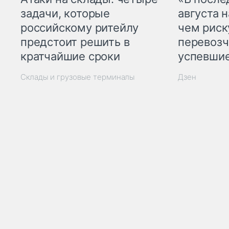
задачи, которые
августа н
российскому ритейлу
чем рис
предстоит решить в
перевозч
кратчайшие сроки
успевшие
Склады и грузовые терминалы
Дзен