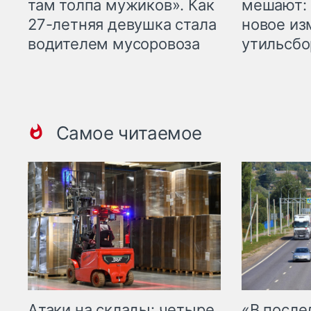
там толпа мужиков». Как
мешают: 
27-летняя девушка стала
новое из
водителем мусоровоза
утильсбо
Самое читаемое
Атаки на склады: четыре
«В посл