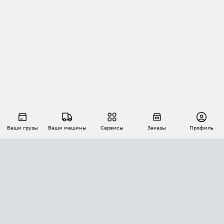
Ваши грузы
Ваши машины
Сервисы
Заказы
Профиль
АВТОМАТИЗАЦИЯ ПЕРЕВОЗОК
Площадки
Заказы
Торги
Тендеры
АТИ-Доки
GPS-мониторинг
АТИ Мессенджер
Цепочки грузов
API ATI.SU