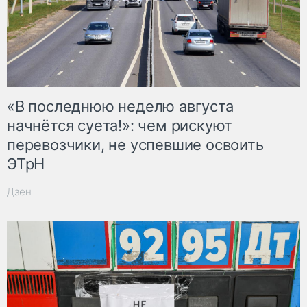
«В последнюю неделю августа
начнётся суета!»: чем рискуют
перевозчики, не успевшие освоить
ЭТрН
Дзен