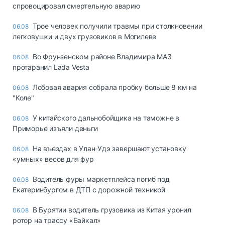
спровоцировал смертельную аварию
Трое человек получили травмы при столкновении
06.08
легковушки и двух грузовиков в Могилеве
Во Фрунзенском районе Владимира МАЗ
06.08
протаранил Lada Vesta
Лобовая авария собрала пробку больше 8 км на
06.08
"Коле"
У китайского дальнобойщика на таможне в
06.08
Приморье изъяли деньги
Ha въeздax в Улaн-Удэ зaвepшaют ycтaнoвкy
06.08
«yмныx» вecoв для фyp
Водитель фуры маркетплейса погиб под
06.08
Екатеринбургом в ДТП с дорожной техникой
В Бурятии водитель грузовика из Китая уронил
06.08
ротор на трассу «Байкал»