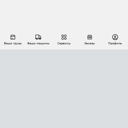
Ваши грузы
Ваши машины
Сервисы
Заказы
Профиль
АВТОМАТИЗАЦИЯ ПЕРЕВОЗОК
Площадки
Заказы
Торги
Тендеры
АТИ-Доки
GPS-мониторинг
АТИ Мессенджер
Цепочки грузов
API ATI.SU
ПОЛЕЗНОЕ
Расчет расстояний
БЕЗОПАСНОСТЬ
Академия ATI.SU